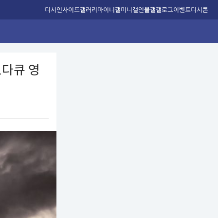
디시인사이드
갤러리
마이너갤
미니갤
인물갤
갤로그
이벤트
디시콘
.다큐 영