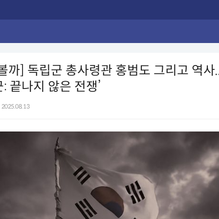
 볼까] 독립군 총사령관 홍범도 그리고 역사.
군: 끝나지 않은 전쟁’
2025.08.13