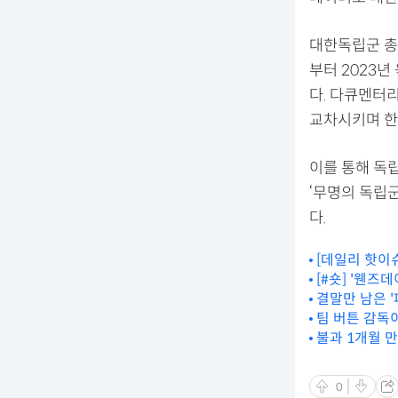
대한독립군 총
부터 2023
다. 다큐멘터
교차시키며 한
이를 통해 독
‘무명의 독립
다.
[데일리 핫이
[#숏] '웬즈
결말만 남은 
팀 버튼 감독이
불과 1개월 만
0