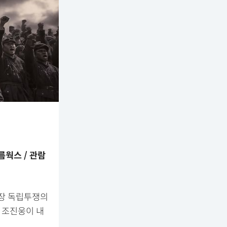
필름웍스 / 관람
무장 독립투쟁의
 조진웅이 내