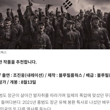
름웍스
한 작품을 추천합니다.
/ 출연 : 조진웅(내레이션) / 제작 : 블루필름웍스 / 배급 : 블루
가 / 개봉 : 8월13일
 홍범도 장군이 살아간 발자취를 따라가며 일제의 폭압에 맞섰던 
들여다본다. 2021년 홍범도 장군 유해 봉환 특사로 나섰던 배우
민국의 또 다른 역사를 듣는다.