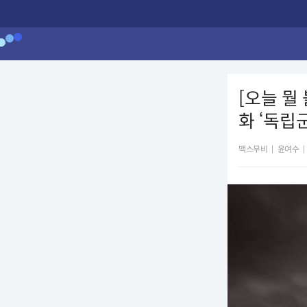
[오늘 뭘
화 ‘독립
맥스무비
|
윤여수
|