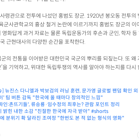
사령관으로 전투에 나섰던 홍범도 장군. 1920년 봉오동 전투의
년 육군사관학교의 흉상 철거 논란에 이르기까지 홍범도 장군의 
리 영화답게 과거 자료는 물론 독립운동가의 후손과 군인, 학자 등
국 근현대사의 다양한 순간을 포착한다.
립군의 전통을 이어받은 대한민국 국군의 뿌리를 되짚는다. 또 왜
군’을 기억하고, 위대한 독립투쟁의 역사를 알아야 하는지를 다시
슈] 뉴진스 다니엘과 박보검의 러닝 훈련, 문가영 글로벌 팬덤 확인 외
데이' 팀 버튼 감독 "한국에 올 때마다 창의적인 느낌"
'파인:촌뜨기들', 류승룡·임수정의 최후는? 관람 포인트 정리
 밝힌 내한 소감 "친절한 한국에 자극 받아" #shorts
에 분위기 확 달라진 조여정 "한번도 본 적 없는 형식의 영화"