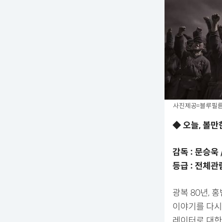
사진제공=블루필
◆ 오늘, 볼만
감독 : 문승욱 
등급 : 전체관람
광복 80년,
이야기를 다시 
레이터로 대한