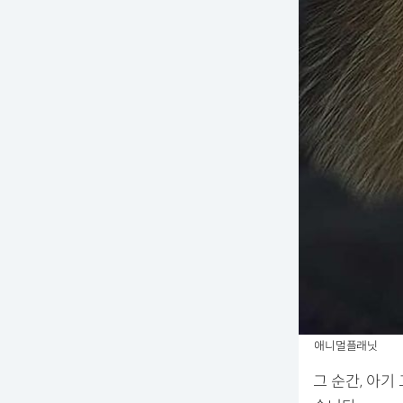
애니멀플래닛
그 순간, 아