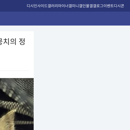
디시인사이드
갤러리
마이너갤
미니갤
인물갤
갤로그
이벤트
디시콘
뭉치의 정