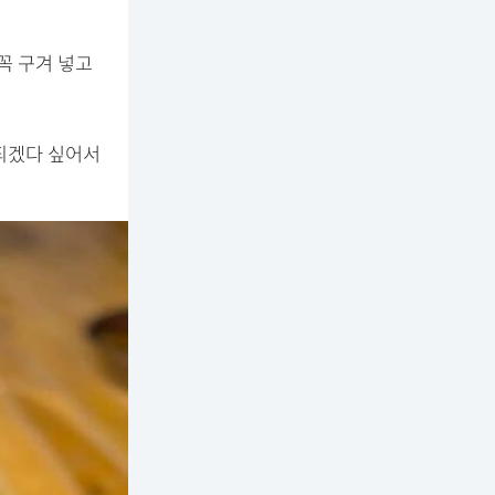
꼭 구겨 넣고
되겠다 싶어서