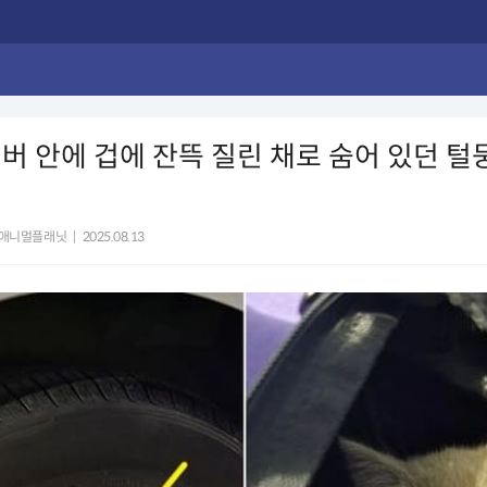
버 안에 겁에 잔뜩 질린 채로 숨어 있던 털
애니멀플래닛
|
2025.08.13