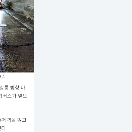
뉴스
강릉 방향 마
소형버스가 옆으
 통제력을 잃고
다.