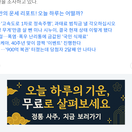
인을 조사하고 있다.
만의 운세 리포트! 오늘 하루는 어떨까?
'고속도로 1차로 정속주행', 과태료 범칙금 낼 각오하십시오
명 무게'만큼 살 뺀 미나 시누이, 결국 현재 상태 이렇게 됐다
 걸…폭염·폭우 난리통에 금값된 '국민 식재료'
케아, 40주년 맞이 깜짝 '이벤트' 진행한다
…'900억 복권' 터졌는데 당첨자 2달째 안 나타나