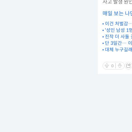
사고 발생 원
매일 보는 나
이건 처벌감…
'성인 남성 1
진작 더 사둘
단 3일간… 이
대체 누구길래
0