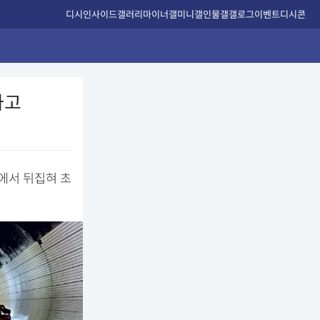
디시인사이드
갤러리
마이너갤
미니갤
인물갤
갤로그
이벤트
디시콘
사고
에서 뒤집혀 초