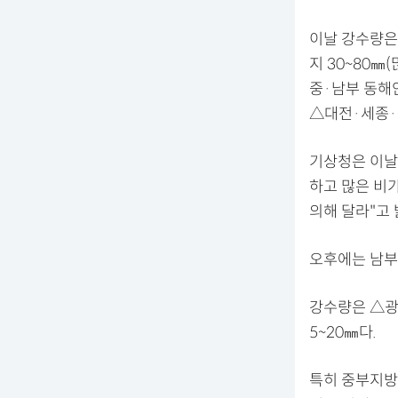
이날 강수량은 
지 30~80㎜
중·남부 동해안
△대전·세종·충
기상청은 이날 
하고 많은 비가
의해 달라"고 
오후에는 남부
강수량은 △광주
5~20㎜다.
특히 중부지방