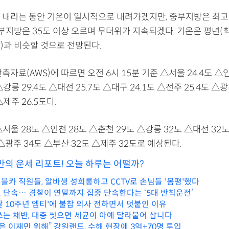
 내리는 동안 기온이 일시적으로 내려가겠지만, 중부지방은 최
남부지방은 35도 이상 오르며 무더위가 지속되겠다. 기온은 평년(최저
도)과 비슷할 것으로 전망된다.
측자료(AWS)에 따르면 오전 6시 15분 기준 △서울 24.4도 △인
△강릉 29.4도 △대전 25.7도 △대구 24.1도 △전주 25.4도 △광
△제주 26.5도다.
서울 28도 △인천 28도 △춘천 29도 △강릉 32도 △대전 32도
△광주 34도 △부산 32도 △제주 32도로 예상된다.
만의 운세 리포트! 오늘 하루는 어떨까?
블카 직원들, 알바생 성희롱하고 CCTV로 손님들 '몸평'했다
 단속… 경찰이 연말까지 집중 단속한다는 ‘5대 반칙운전’
팔 10주년 엠티'에 불참 의사 전하면서 덧붙인 이유
쓰는 채반, 대충 씻으면 세균이 아예 달라붙어 삽니다
은 이재민 위해” 강원랜드, 수해 현장에 3억+70명 투입