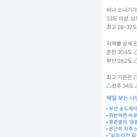
비나 소나기가
33도 이상, 
최고 28~32
지역별 상세 관
춘천 30.4도 
부산 26.2도 
최고 기온은 △
△전주 34도 
매일 보는 나
부산 송도케이
위반하면 바로
류준열이 '응
은근히 자주 
“삶의 터전 잃