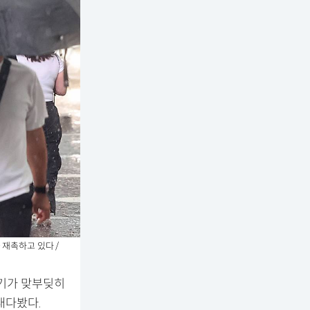
재촉하고 있다 /
공기가 맞부딪히
내다봤다.