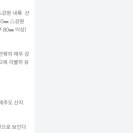
 △강원 내륙·산
~40㎜ △강원
 80㎜ 이상)
안팎의 매우 강
고에 각별히 유
△제주도 산지
으로 보인다.