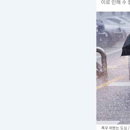
이로 인해 수
폭우 퍼붓는 도심 /