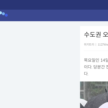
수도권 오
위키트리
|
1127khe
목요일인 14일
이다. 당분간
다.