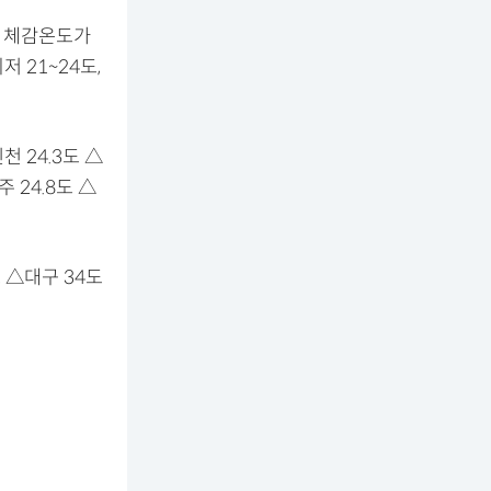
고 체감온도가
 21~24도,
천 24.3도 △
주 24.8도 △
 △대구 34도