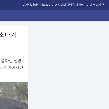
디시인사이드
갤러리
마이너갤
미니갤
인물갤
갤로그
이벤트
디시콘
 소나기
가 쏟아질 전망
더위가 이어지겠