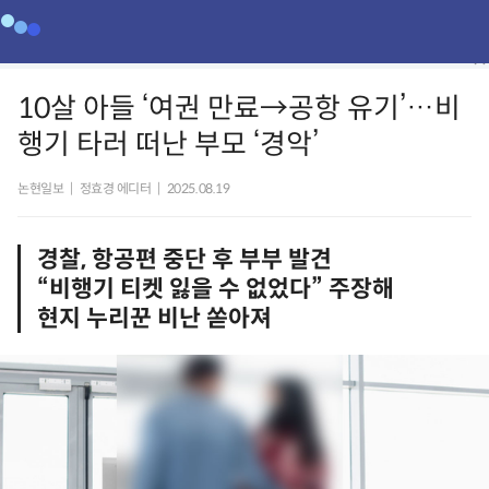
10살 아들 ‘여권 만료→공항 유기’…비
행기 타러 떠난 부모 ‘경악’
논현일보
|
정효경 에디터
|
2025.08.19
경찰, 항공편 중단 후 부부 발견
“비행기 티켓 잃을 수 없었다” 주장해
현지 누리꾼 비난 쏟아져