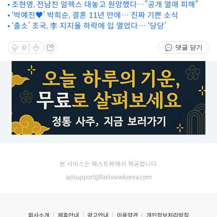
조현영, 전남친 알렉스 대놓고 원망했다…”공개 열애 피해”
‘박예진♥’ 박희순, 결혼 11년 만에… 진짜 기쁜 소식
‘출소’ 조국, 李 지지율 하락에 입 열었다… ‘당당’
댓글 닫기
0
본 서비스는 패스트뷰에서 제공합니다.
adsupport@fastviewkorea.com
회사소개
제휴안내
광고안내
이용약관
개인정보처리방침