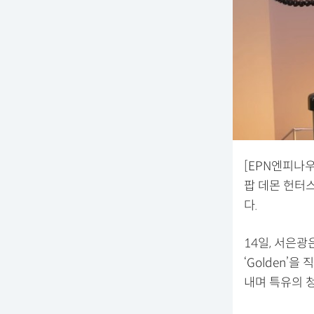
[EPN엔피나
팝 데몬 헌터스
다.
14일, 서은광
‘Golden’
내며 특유의 