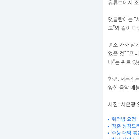
유튜브에서 조
댓글란에는 “서
고”와 같이 
평소 가사 암
었을 것” “프
냐”는 위트 있
한편, 서은광은
양한 음악 예
사진=서은광 S
‘워터밤 요정’
‘청춘 성장드
‘수능 대박 