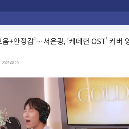
고음+안정감’…서은광, ‘케데헌 OST’ 커버 
|
2025.08.20