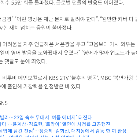
회수 55만 회를 돌파했다. 글로벌 팬들의 반응도 이어졌다.
금광” “이런 영상은 재난 문자로 알려야 한다”, “웬만한 커버 다
다양한 재치 넘치는 응원이 쏟아졌다.
기 어려움을 자주 언급해온 서은광을 두고 “고음보다 가사 외우는 
니엘이 영어 발음을 도와줬대서 웃겼다” “영어가 많아 업로드가 
는 댓글도 눈에 띄었다.
 비투비 메인보컬로서 KBS 2TV '불후의 명곡', MBC '복면가왕'
능에 출연해 가창력을 인정받은 바 있다.
NS
 빌리…23일 속초 무대서 ‘여름 에너지’ 터진다
라마’…윤계상·김요한, ‘트라이’ 열연에 시청률 고공행진
볶음밥에 담긴 진심’…정승제·김희선, 대치동에서 감동 한 끼 완성