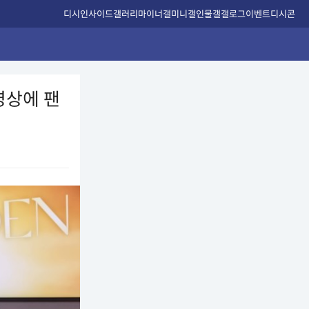
디시인사이드
갤러리
마이너갤
미니갤
인물갤
갤로그
이벤트
디시콘
영상에 팬