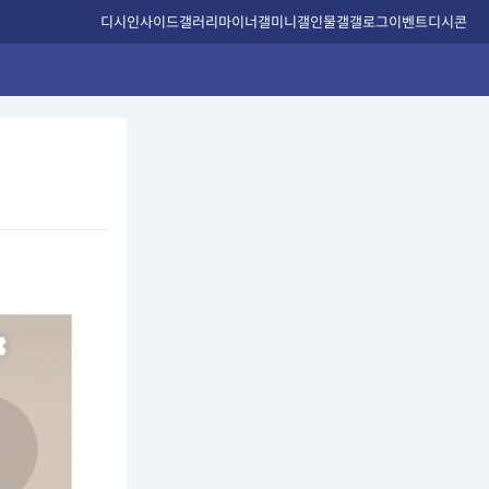
디시인사이드
갤러리
마이너갤
미니갤
인물갤
갤로그
이벤트
디시콘