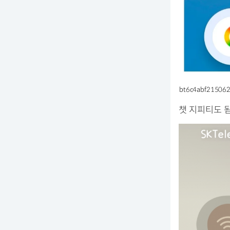
bt6c4abf21506
챗 지피티도 됨