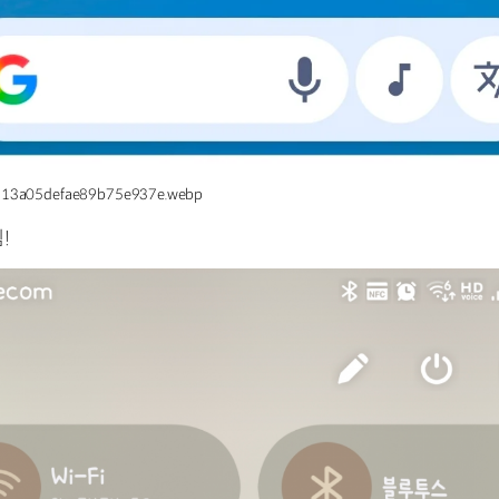
213a05defae89b75e937e.webp
!