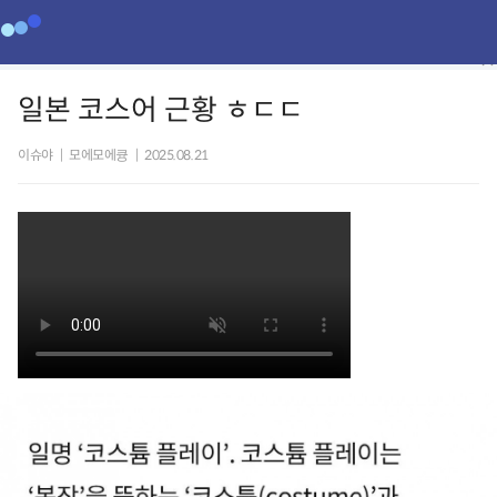
일본 코스어 근황 ㅎㄷㄷ
이슈야
|
모에모에큥
|
2025.08.21