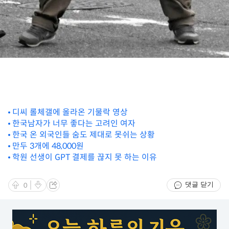
디씨 롤체갤에 올라온 기물락 영상
한국남자가 너무 좋다는 고려인 여자
한국 온 외국인들 숨도 제대로 못쉬는 상황
만두 3개에 48,000원
학원 선생이 GPT 결제를 끊지 못 하는 이유
댓글 닫기
0