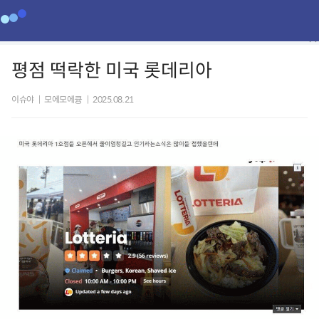
평점 떡락한 미국 롯데리아
이슈야
|
모에모에큥
|
2025.08.21