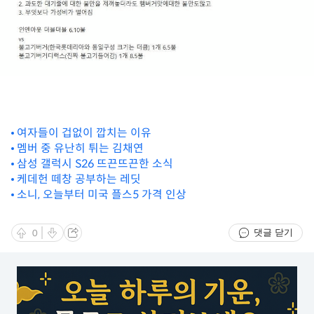
여자들이 겁없이 깝치는 이유
멤버 중 유난히 튀는 김채연
삼성 갤럭시 S26 뜨끈뜨끈한 소식
케데헌 떼창 공부하는 레딧
소니, 오늘부터 미국 플스5 가격 인상
댓글 닫기
0