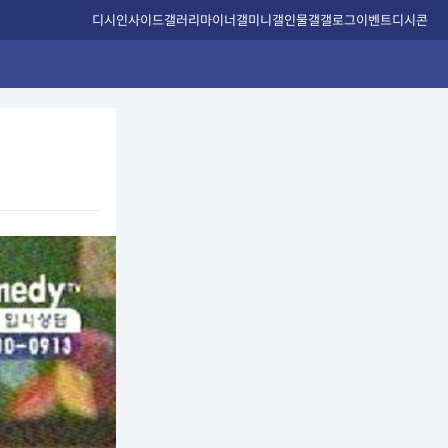
디시인사이드
갤러리
마이너갤
미니갤
인물갤
갤로그
이벤트
디시콘