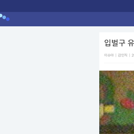
입벌구 
이슈야
|
감인직
|
2