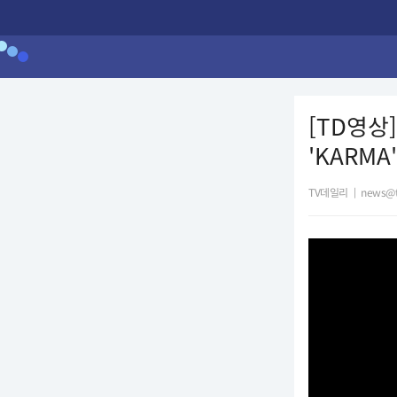
[TD영상
'KARM
TV데일리
|
news@t