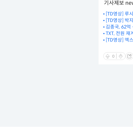
기사제보 new
[TD영상] 루
[TD영상] 박
김종국, 62억
TXT, 전원 
[TD영상] 
0