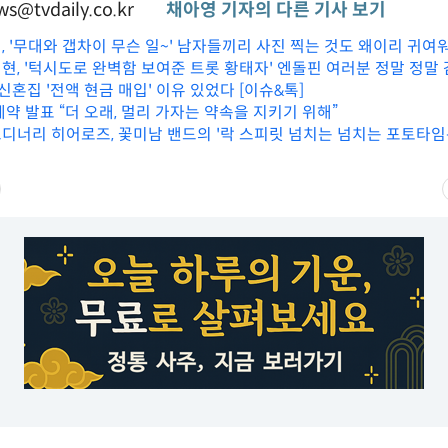
s@tvdaily.co.kr
채아영 기자의 다른 기사 보기
시, '무대와 갭차이 무슨 일~' 남자들끼리 사진 찍는 것도 왜이리 귀여
지현, '턱시도로 완벽함 보여준 트롯 황태자' 엔돌핀 여러분 정말 정말
 신혼집 '전액 현금 매입' 이유 있었다 [이슈&톡]
재계약 발표 “더 오래, 멀리 가자는 약속을 지키기 위해”
엑스디너리 히어로즈, 꽃미남 밴드의 '락 스피릿 넘치는 넘치는 포토타임