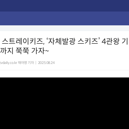
] 스트레이키즈, ‘자체발광 스키즈’ 4관왕 
A'까지 쭉쭉 가자~
vdaily.co.kr 채아영 기자
|
2025.08.24