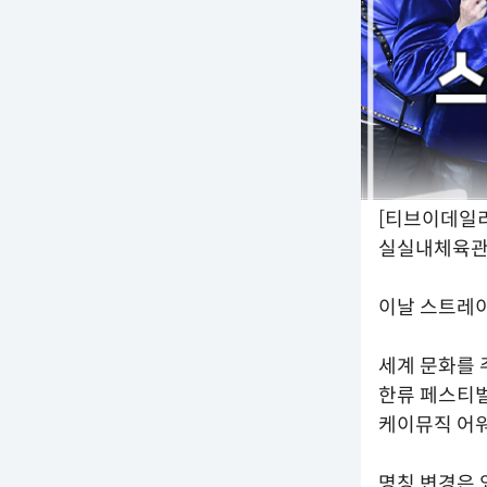
[티브이데일리 
실실내체육관
이날 스트레이키
세계 문화를 
한류 페스티벌인
케이뮤직 어워
명칭 변경은 