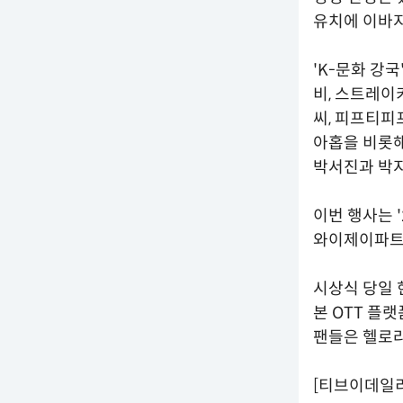
유치에 이바지
'K-문화 강
비, 스트레이
씨, 피프티피프
아홉을 비롯해
박서진과 박지
이번 행사는 
와이제이파트
시상식 당일 
본 OTT 플랫
팬들은 헬로라
[티브이데일리 채