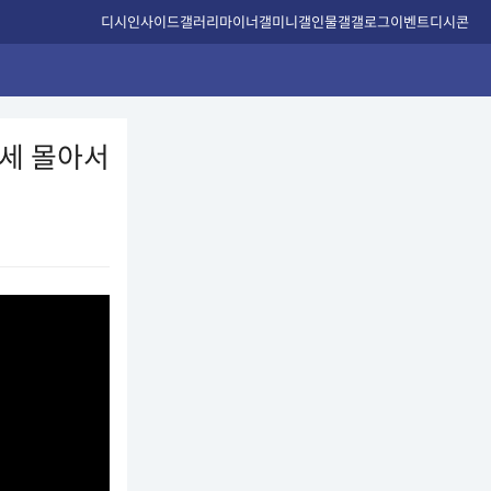
디시인사이드
갤러리
마이너갤
미니갤
인물갤
갤로그
이벤트
디시콘
기세 몰아서