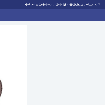
디시인사이드
갤러리
마이너갤
미니갤
인물갤
갤로그
이벤트
디시콘