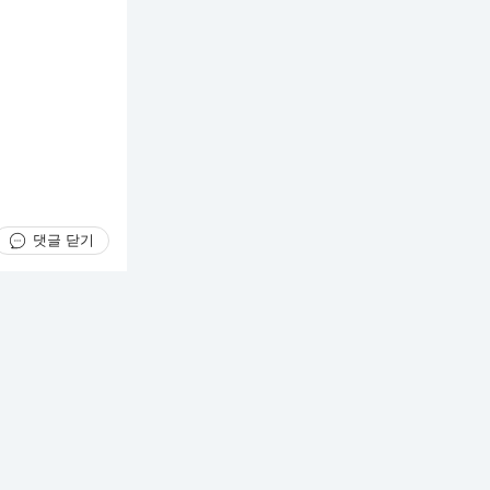
댓글 닫기