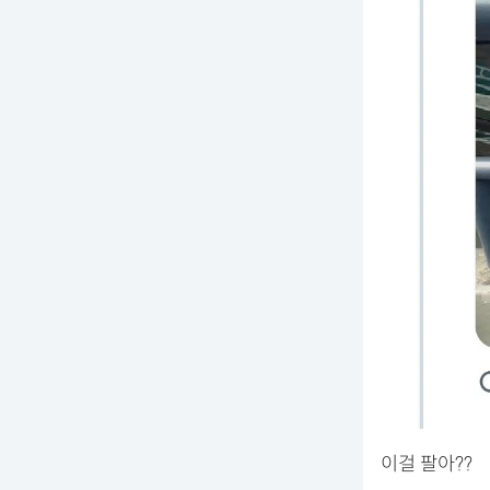
이걸 팔아??