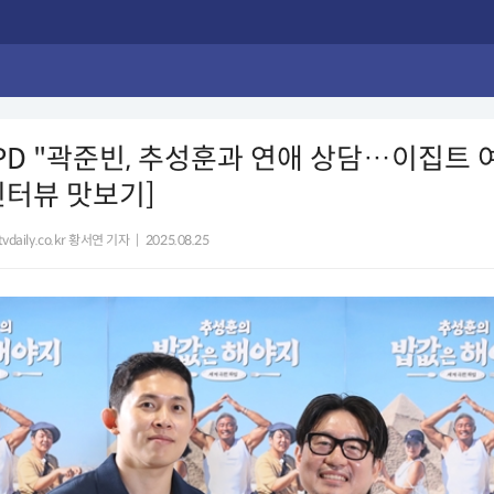
 PD "곽준빈, 추성훈과 연애 상담…이집트 
[인터뷰 맛보기]
vdaily.co.kr 황서연 기자
|
2025.08.25