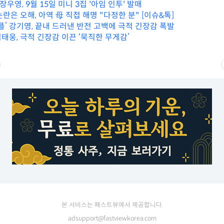
장우영, 9월 15일 미니 3집 '아임 인투' 발매
란은 오해, 아역 母 직접 해명 "다정한 분" [이슈&톡]
플’ 강기영, 끝내 드러낸 반전 고백에 극적 긴장감 폭발
 엄태웅, 극적 긴장감 이끈 ‘묵직한 무게감’
본 서비스는 패스트뷰에서 제공합니다.
adsupport@fastviewkorea.com