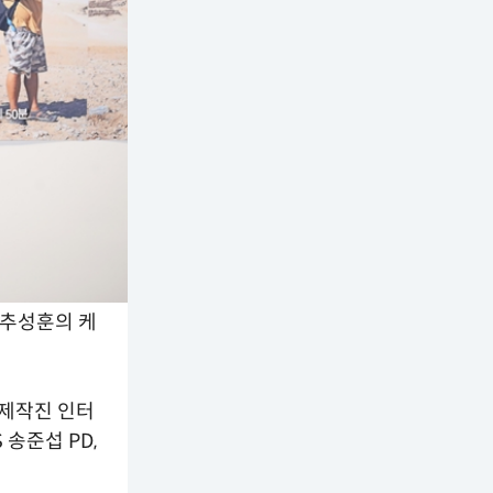
 추성훈의 케
 제작진 인터
송준섭 PD,