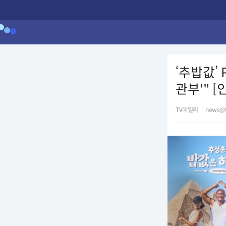
‘추밥값’
관부'" 
TV데일리
|
news@t