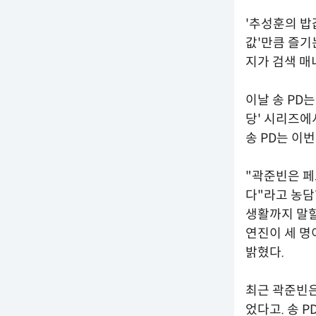
'추성훈의 밥
값'만큼 즐기
지가 검색 매
이날 송 PD
당' 시리즈에
송 PD는 이
"곽준빈은 페
다"라고 농담
생활까지 말할
연진이 세 명
밝혔다.
최근 곽준빈은
었다고. 송 