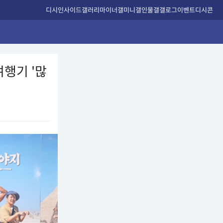
디시인사이드
갤러리
마이너갤
미니갤
인물갤
갤로그
이벤트
디시콘
여행기 '많