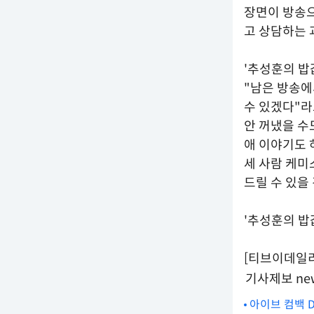
장면이 방송으
고 상담하는 
'추성훈의 밥
"남은 방송에
수 있겠다"라
안 꺼냈을 수
애 이야기도 
세 사람 케미
드릴 수 있을
'추성훈의 밥값
[티브이데일리 황
기사제보 new
아이브 컴백 D