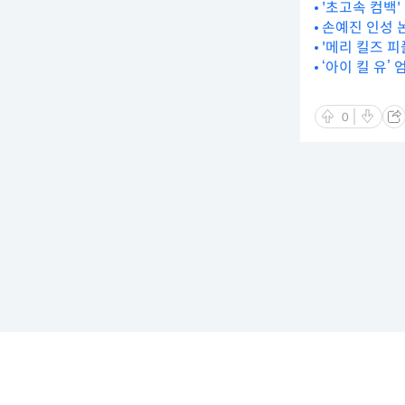
'초고속 컴백' 
손예진 인성 논
'메리 킬즈 피
‘아이 킬 유’
0