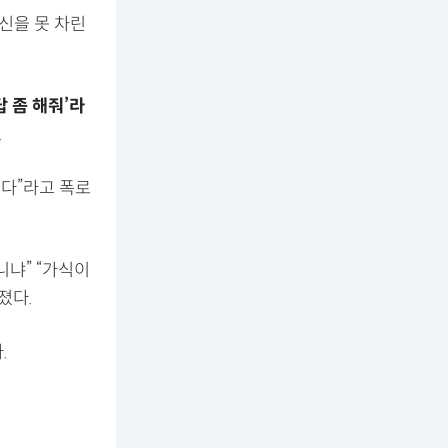
신을 못 차린
답 좀 해줘’라
.
싶다”라고 폭로
니냐” “가식이
졌다.
.