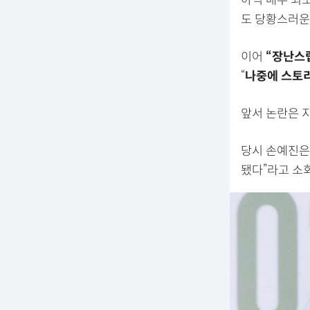
아역 배우 최소
도 당황스러운
이어
“장난스럽
“
나중에 스토리
앞서 논란은 지
당시 손예진은 
됐다”라고 소