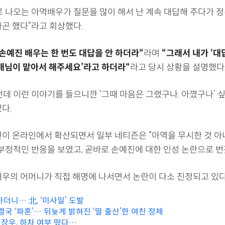
로 나오는 아역배우가 질문을 많이 해서 난 계속 대답해 주다가 정
가곤 했다“라고 회상했다.
손예진 배우는 한 번도 대답을 안 하더라“
라며
“그래서 내가 ‘대
선배님이 맡아서 해주세요’라고 하더라“
라고 당시 상황을 설명했다
런데 이런 이야기를 들으니깐 ‘그때 마음은 그랬구나. 아꼈구나’ 
다.
언이 온라인에서 확산되면서 일부 네티즌은 “아역을 무시한 것 아
 부정적인 반응을 보였고, 곧바로 손예진에 대한 인성 논란으로 번
배우의 어머니가 직접 해명에 나서면서 논란이 다소 진정되고 있다
더니… 北, ‘미사일’ 도발
결국 ‘파혼’… 뒤늦게 밝혀진 ‘딸 출산’한 여친 정체
 이장우, 하차 여부 떴다…