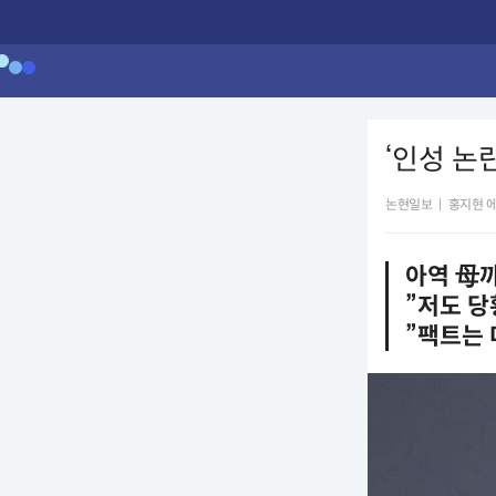
‘인성 논
논현일보
|
홍지현 
아역 母
”저도 당
”팩트는