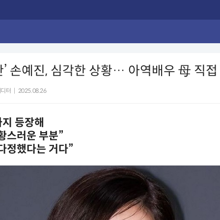
란’ 손예진, 심각한 상황… 아역배우 母 직접
에디터
|
2025.08.26
까지 등장해
황스러운 부분”
 다정했다는 거다”