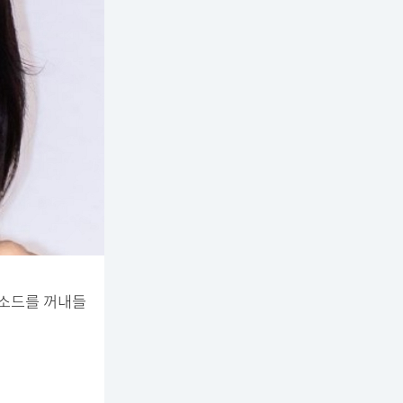
피소드를 꺼내들