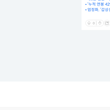
‘누적 연봉 42
엄정화, ‘갑
0