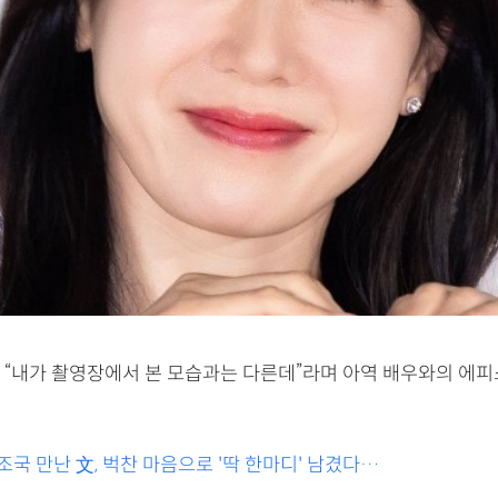
 “내가 촬영장에서 본 모습과는 다른데”라며 아역 배우와의 에
조국 만난 文, 벅찬 마음으로 '딱 한마디' 남겼다…