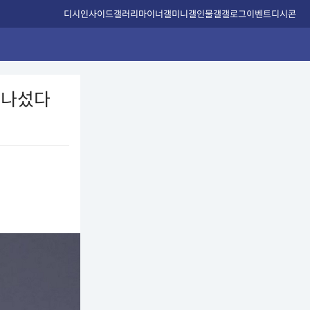
디시인사이드
갤러리
마이너갤
미니갤
인물갤
갤로그
이벤트
디시콘
 나섰다