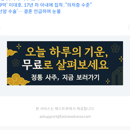
9억’ 이대호, 17년 차 아내에 집착..”의처증 수준”
상선암 수술’… 결혼 언급하며 눈물
본 서비스는 패스트뷰에서 제공합니다.
adsupport@fastviewkorea.com