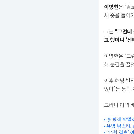
이병헌
은 “딸
채 슛을 들어
그는
“그런데 
고 했더니 ‘
이병헌은 “그
해 눈길을 끌었
이후 해당 발
었다”는 등의
그러나 아역 
李 향해 막말하
유명 男스타, 
’11월 결혼’