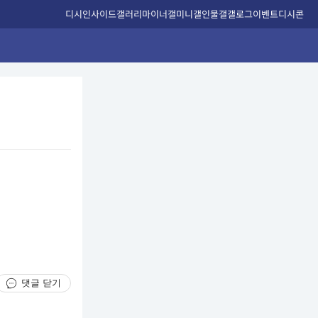
디시인사이드
갤러리
마이너갤
미니갤
인물갤
갤로그
이벤트
디시콘
댓글 닫기