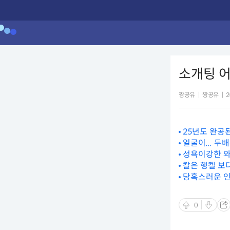
소개팅 어
짱공유
|
짱공유
|
2
25년도 완공
얼굴이... 두배
성욕이강한 
칼은 행켈 보다 
당혹스러운 인
0