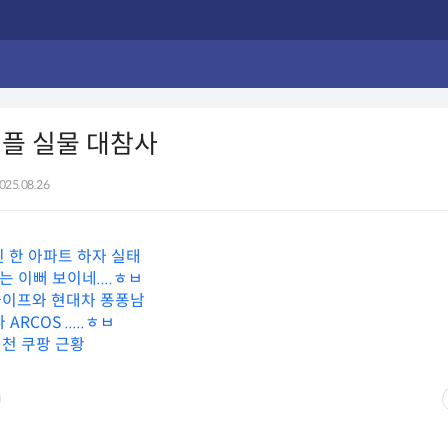
플 실물 대참사
025.08.26
된 한 아파트 하자 실태
는 이뻐 보이네....ㅎㅂ
와이프와 현대차 퐁퐁남
ARCOS .....ㅎㅂ
천 쿠팡 근황