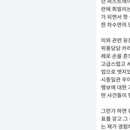
던 퍼스트레이
란에 휘말리는
가 되면서 핫
한 차수연의 
이와 관련 유
위풍당당 카리
례로 손을 흔
고급스럽고 세
업으로 엣지있
시종일관 우
행보에 대한 
떤 사건들이 
그런가 하면 
표를 갖고 그
는 제가 경험