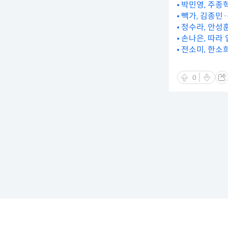
박민영, 주종
빽가, 김종민
정수라, 안성훈
손나은, 따라 
전소미, 한소
0