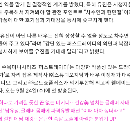
연 역을 맡게 된 결정적인 계기를 밝혔다. 특히 유진은 시청자
해 주목해서 지켜봐야 할 관전 포인트로 “차수연과 현민철”이
작품에 대한 호기심과 기대감을 동시에 솟구치게 했다.
“유진이 아닌 다른 배우는 전혀 상상할 수 없을 정도로 차수연
들어 주고 있다”라며 “강단 있는 퍼스트레이디의 외면과 복
섬세하게 보여줄 유진을 기대해 달라”라고 밝혔다.
 새 수목미니시리즈 ‘퍼스트레이디’는 다양한 작품성 있는 드
명가’로 자리 잡은 제작사 ㈜스튜디오지담과 배우 이정재가 대
디오, 그리고 ㈜로드쇼플러스가 의기투합해 최고의 웰메이드
. 오는 9월 24일(수)에 첫 방송된다.
손 하나로 가려질 듯한 끈 없는 비키니…건강美 넘치는 글래머 자태
신' 남유정, 글래머 몸매에 파격유발 패션 "이때 아차 싶더라고"
에 걸친 데님 재킷…은근한 속살 노출에 아찔한 분위기 UP