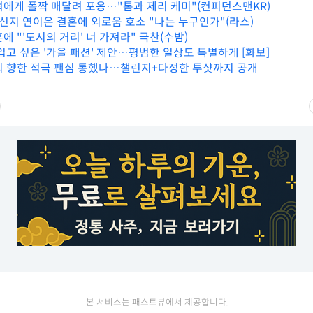
혁에게 폴짝 매달려 포옹…"톰과 제리 케미"(컨피던스맨KR)
·신지 연이은 결혼에 외로움 호소 "나는 누구인가"(라스)
에 "'도시의 거리' 너 가져라" 극찬(수밤)
입고 싶은 '가을 패션' 제안…평범한 일상도 특별하게 [화보]
희 향한 적극 팬심 통했나…챌린지+다정한 투샷까지 공개
본 서비스는 패스트뷰에서 제공합니다.