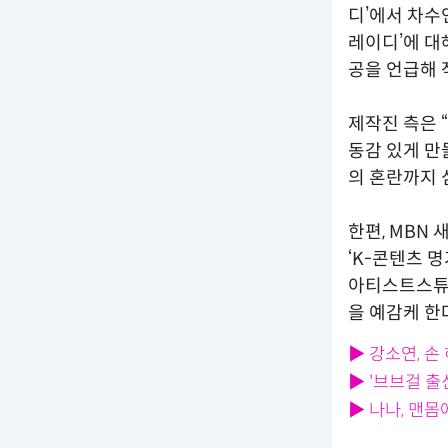
디’에서 차수
레이디’에 대
공을 언급해 
제작진 측은 
동감 있게 만
의 혼란까지 
한편, MBN
‘K-콘텐츠 
아티스트스튜
을 예감케 한다
▶ 강소연, 
▶ '브브걸 출
▶ 나나, 맨몸