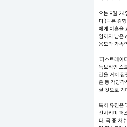
오는 9월 24
디’(극본 김
에게 이혼을 
임까지 남은 
음모와 가족의
‘퍼스트레이디’
독보적인 스토
간을 거쳐 집
은 등 각양각
릴 것으로 기
특히 유진은 
선시키며 퍼스
다. 극 중 