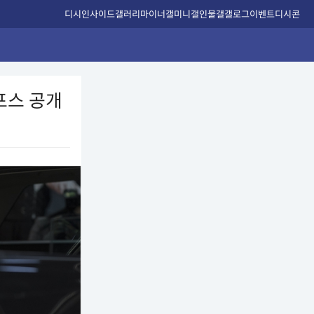
디시인사이드
갤러리
마이너갤
미니갤
인물갤
갤로그
이벤트
디시콘
포스 공개