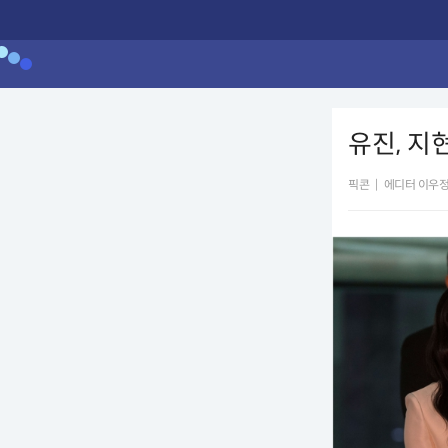
유진, 지
픽콘
|
에디터 이우