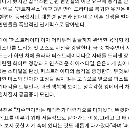
디가 됐지만 갑작스런 남편 현민철의 이혼 요구에 충격을 받
 인물. ‘펜트하우스’ 이후 3년 만에 드라마로 복귀한 유진은
 셀럽에 등극했지만, 대통령 남편과 전대미문 이혼 전쟁을 벌
면면들을 폭발적인 연기력으로 담아낸다.
진이 ‘퍼스트레이디’이자 머리부터 발끝까지 완벽한 육각형
스마를 드리운 첫 포스로 시선을 강탈한다. 극 중 차수연이 
드는가 하면 차에 올라타 퍼스트레이디다운 자태를 드러낸 장
련된 화이트 정장과 자연스러운 헤어스타일, 은은하게 빛이
는 스타일을 완성, 퍼스트레이디의 품격을 증명한다. 무엇
아한 미소와 단아한 표정을 잃지 않는 모습으로 앞으로 퍼스
기대감을 드높인다. 과연 행복해 보이는 정육각형 킹메이커 
펼쳐질지 궁금증이 모인다.
유진은 “차수연이라는 캐릭터가 매력적으로 다가왔다. 뚜렷한
 목표를 이루기 위해 저돌적으로 살아가는 여성, 그리고 그 배경
해 보지 못한 세계 속에 있다는 것도 새롭게 다가왔다”라며 