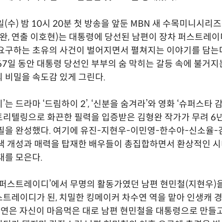
일(수) 밤 10시 20분 첫 방송을 앞둔 MBN 새 수목미니시리
형완, 연출 이호현)는 대통령에 당선된 남편이 장차 퍼스트레이
요구하는 초유의 사건이 벌어지면서 펼쳐지는 이야기를 담는다
67일 동안 대통령 당선인 부부의 숨 막히는 갈등 속에 불거
 비밀을 속도감 있게 그린다.
는 드라마 ‘드림하이 2’, ‘신분을 숨겨라’와 영화 ‘슈퍼스타 
리텔링으로 화끈한 필력을 입증받은 김형완 작가가 무려 6년
필을 완성했다. 여기에 유진-지현우-이민영-한수아-신소율
색 개성과 매력을 탑재한 배우들이 총집합하면서 환상적인 
대를 모은다.
‘퍼스트레이디’에서 무명의 활동가였던 남편 현민철(지현우)
트레이디가 된, 치밀한 킹메이커 차수연 역을 맡아 인생캐 
차수연은 자신이 마음먹은 대로 남편 현민철을 대통령으로 만들