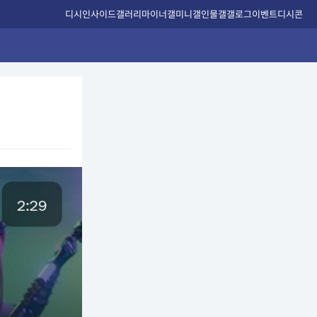
디시인사이드
갤러리
마이너갤
미니갤
인물갤
갤로그
이벤트
디시콘