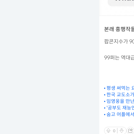
본래 흥행작
팝콘지수가 9
99퍼는 역대
평생 써먹는 
한국 교도소가
임영웅을 만난
'공부도 재능인
숨고 어플에서
0