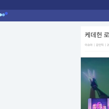
케데헌 로
이슈야
|
감인직
|
2