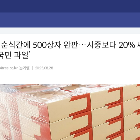
순식간에 500상자 완판…시중보다 20% 
국민 과일’
itree.co.kr (손기영)
|
2025.08.28