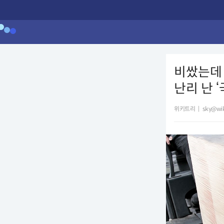
비쌌는데 
난리 난 ‘
위키트리
|
sky@wik