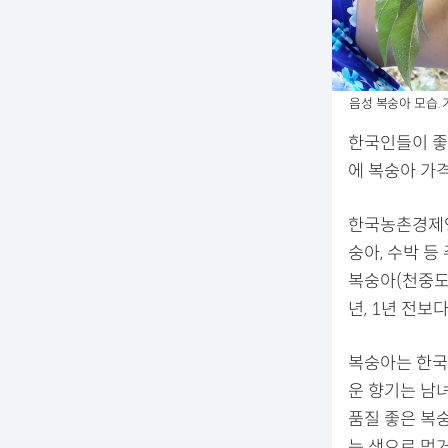
음성 복숭아 모습. 
한국인들이 좋
에 복숭아 가
한국농촌경제연
숭아, 수박 등
복숭아(천중도
년, 1년 전보다
복숭아는 한국
운 향기는 남녀
품질 좋은 복숭
는 생으로 먹거