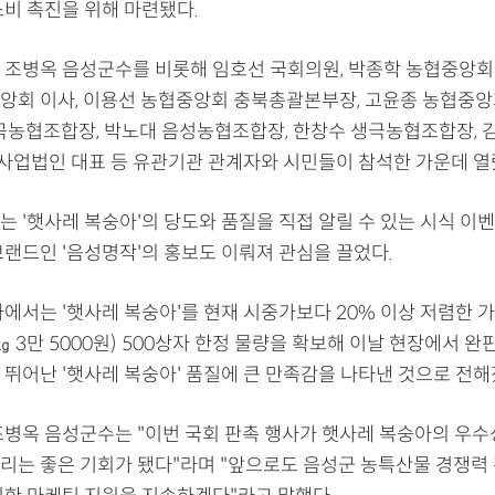
소비 촉진을 위해 마련됐다.
 조병옥 음성군수를 비롯해 임호선 국회의원, 박종학 농협중앙회
앙회 이사, 이용선 농협중앙회 충북총괄본부장, 고윤종 농협중
감곡농협조합장, 박노대 음성농협조합장, 한창수 생극농협조합장, 
업법인 대표 등 유관기관 관계자와 시민들이 참석한 가운데 열
는 '햇사레 복숭아'의 당도와 품질을 직접 알릴 수 있는 시식 이
브랜드인 '음성명작'의 홍보도 이뤄져 관심을 끌었다.
에서는 '햇사레 복숭아'를 현재 시중가보다 20% 이상 저렴한 가
 4㎏ 3만 5000원) 500상자 한정 물량을 확보해 이날 현장에서 완
 뛰어난 '햇사레 복숭아' 품질에 큰 만족감을 나타낸 것으로 전해
조병옥 음성군수는 "이번 국회 판촉 행사가 햇사레 복숭아의 우수
리는 좋은 기회가 됐다"라며 "앞으로도 음성군 농특산물 경쟁력