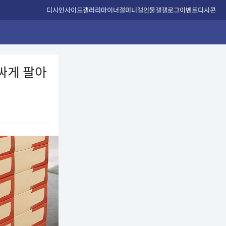
디시인사이드
갤러리
마이너갤
미니갤
인물갤
갤로그
이벤트
디시콘
싸게 팔아