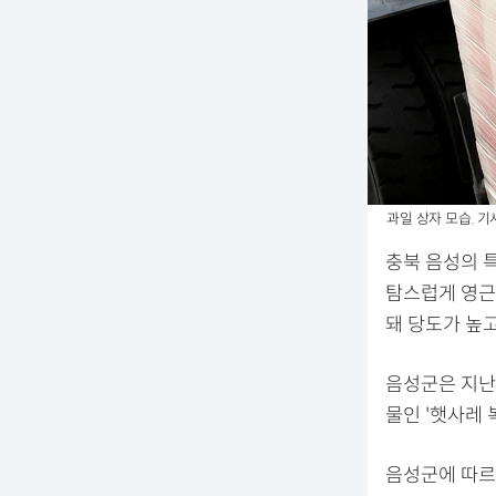
과일 상자 모습. 기
충북 음성의 특
탐스럽게 영근
돼 당도가 높
음성군은 지난
물인 '햇사레 
음성군에 따르