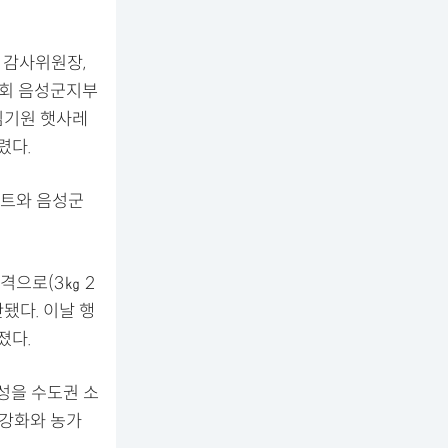
 감사위원장,
앙회 음성군지부
김기원 햇사레
렸다.
벤트와 음성군
격으로(3㎏ 2
판됐다. 이날 행
졌다.
성을 수도권 소
 강화와 농가