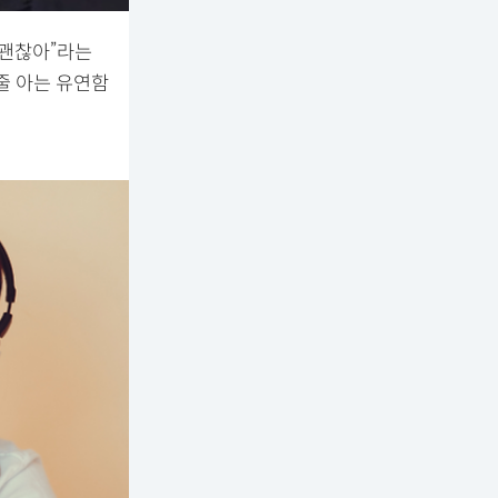
 괜찮아”라는
줄 아는 유연함