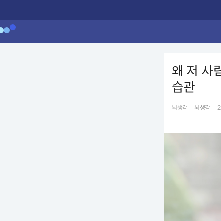
왜 저 사
습관
뇌생각
|
뇌생각
|
2