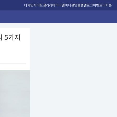
디시인사이드
갤러리
마이너갤
미니갤
인물갤
갤로그
이벤트
디시콘
의 5가지