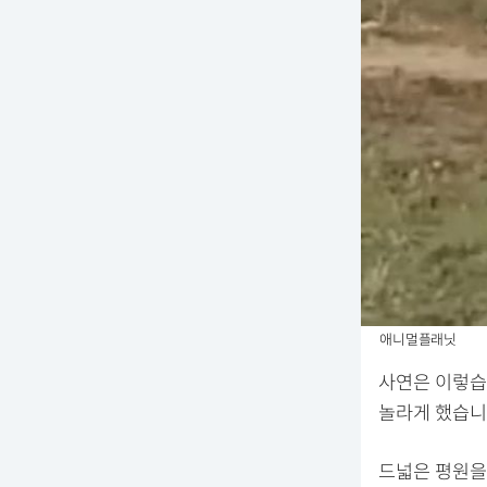
애니멀플래닛
사연은 이렇습
놀라게 했습니
드넓은 평원을