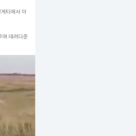
렝게티에서 아
켜주며 데려다준