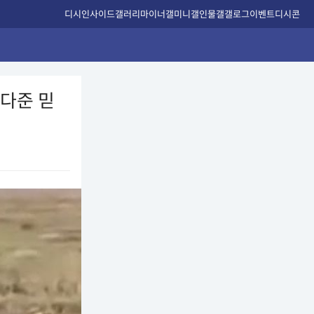
디시인사이드
갤러리
마이너갤
미니갤
인물갤
갤로그
이벤트
디시콘
다준 믿