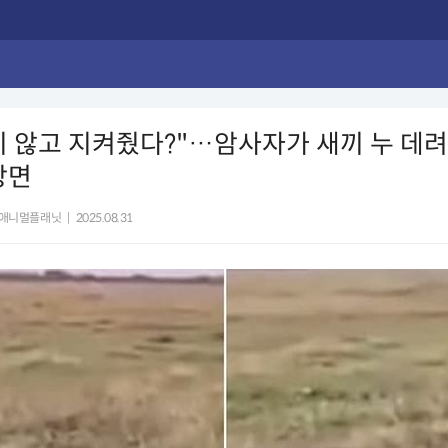
 않고 지켜줬다?"…암사자가 새끼 누 데려
장면
애니멀플래닛
|
2025.08.31