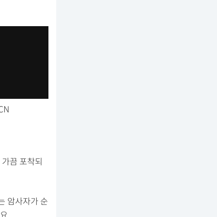
CN
 가끔 포착되
는 암사자가 순
요.