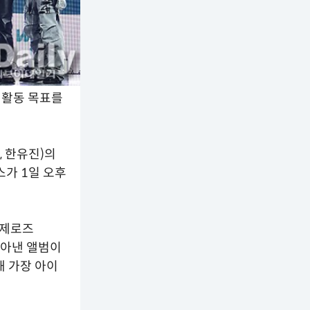
 활동 목표를
, 한유진)의
이스가 1일 오후
 제로즈
담아낸 앨범이
해 가장 아이