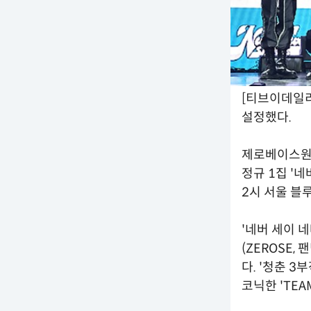
[티브이데일리
설정했다.
제로베이스원(성
정규 1집 '네
2시 서울 블
'네버 세이 
(ZEROSE
다. '청춘 3
코닉한 'TEA