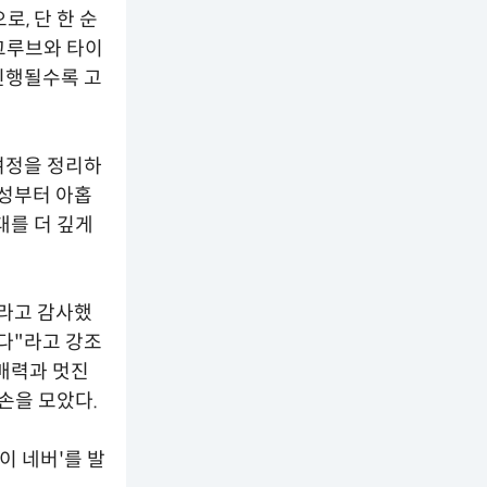
로, 단 한 순
그루브와 타이
진행될수록 고
여정을 정리하
결성부터 아홉
대를 더 깊게
놀라고 감사했
싶다"라고 강조
매력과 멋진
손을 모았다.
이 네버'를 발