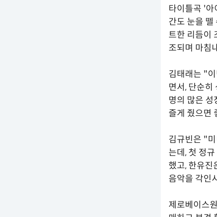
타이틀곡 '아이
간도 눈을 뗄
트한 리듬이 
조되며 마침내
김태래는 "이
면서, 단순히
명의 많은 성
즐게 줬으면 
김규빈은 "미
는데, 첫 정
했고, 한유진
음악을 각인시
제로베이스원은