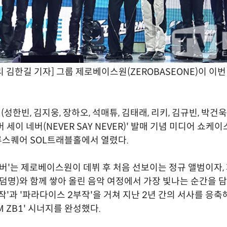
 김한길 기자] 그룹 제로베이스원(ZEROBASEONE)이 이번
한빈, 김지웅, 장하오, 석매튜, 김태래, 리키, 김규빈, 박건욱
버 세이 네버(NEVER SAY NEVER)' 발매 기념 미디어 쇼케
루스퀘어 SOL트래블홀에서 열렸다.
네버'는 제로베이스원이 데뷔 후 처음 선보이는 정규 앨범이자,
, 팬덤명)와 함께 쌓아 올린 음악 여정에서 가장 빛나는 순간을 
부작'과 '파라다이스 2부작'을 거쳐 지난 2년 간의 서사를 응축
M ZB1' 시너지를 완성했다.