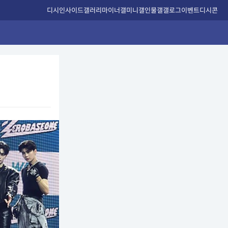
디시인사이드
갤러리
마이너갤
미니갤
인물갤
갤로그
이벤트
디시콘