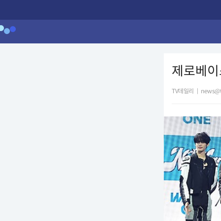
제로베이스
TV데일리
|
news@t