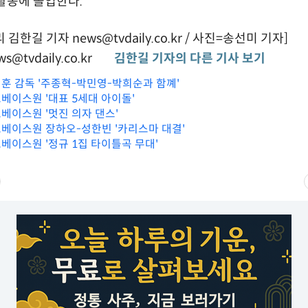
활동에 돌입한다.
김한길 기자 news@tvdaily.co.kr / 사진=송선미 기자]
s@tvdaily.co.kr
김한길 기자의 다른 기사 보기
기훈 감독 '주종혁-박민영-박희순과 함꼐'
로베이스원 '대표 5세대 아이돌'
로베이스원 '멋진 의자 댄스'
제로베이스원 장하오-성한빈 '카리스마 대결'
로베이스원 '정규 1집 타이틀곡 무대'