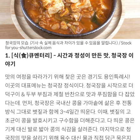
청국장의 모습. (기사 속 실제 음식과 차이가 있을 수 있음을 알립니다.) / Stock
for you-shutterstock.com
1. [식(食)큐멘터리] - 시간과 정성이 만든 맛, 청국장 이
야기
맛의 여정을 따라가기 위해 찾은 곳은 경기도 용인특례시!
이곳의 대표메뉴는 청국장 정식이다. 청국장을 시작으로 더
덕구이 & 두부 부침과 제철 반찬으로 맛과 푸짐함을 다 잡았
다는데. 먼저, 청국장은 국내산 콩을 가마솥에 삶은 후 전통
방식 그대로 볏짚과 함께 3~4일간 띄운다. 이때, 볏짚의 고
초균이 콩을 발효시키고 구수함을 더해준다고. 다 띄운 콩은
기계 대신 발로 밟아 콩의 식감을 살려준다. 마지막으로 청
국장의 맛을 살리기 위해 육수 대신 물과 직접 담근 묵은지