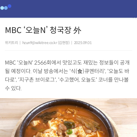
MBC ‘오늘N’ 청국장 外
위키트리
|
hzun9@wikitree.co.kr (김현정)
|
2025.09.01
MBC '오늘N' 2566회에서 맛있고도 재밌는 정보들이 공개
될 예정이다. 이날 방송에서는 '식(食)큐멘터리', '오늘도 바
다로', '지구촌 브이로그', '수고했어, 오늘도' 코너를 만나볼
수 있다.