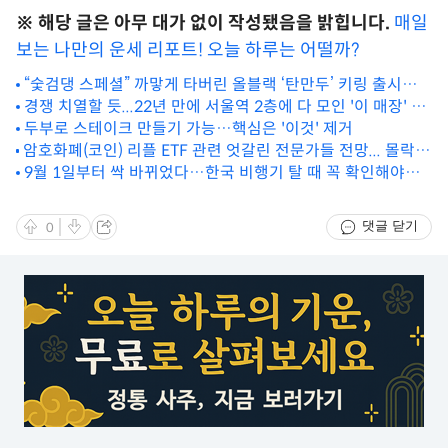
※ 해당 글은 아무 대가 없이 작성됐음을 밝힙니다.
매일
보는 나만의 운세 리포트! 오늘 하루는 어떨까?
“숯검댕 스페셜” 까맣게 타버린 올블랙 ‘탄만두’ 키링 출시
#Shorts
경쟁 치열할 듯...22년 만에 서울역 2층에 다 모인 '이 매장' 정
체
두부로 스테이크 만들기 가능…핵심은 '이것' 제거
암호화폐(코인) 리플 ETF 관련 엇갈린 전문가들 전망... 몰락
가속화 vs 게임 체인저
9월 1일부터 싹 바뀌었다…한국 비행기 탈 때 꼭 확인해야하
는 '이것'
댓글 닫기
0