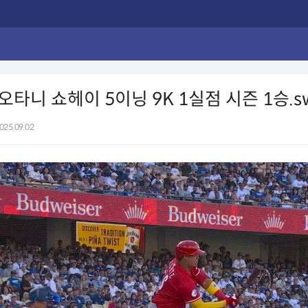
 오타니 쇼헤이 5이닝 9K 1실점 시즌 1승.s
025.09.02