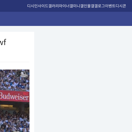
디시인사이드
갤러리
마이너갤
미니갤
인물갤
갤로그
이벤트
디시콘
wf