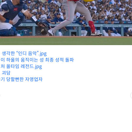
생각한 “인디 음악”.jpg
이 하울의 움직이는 성 최종 성적 돌파
처 올타임 레전드.jpg
 괴담
사기 당할뻔한 자영업자