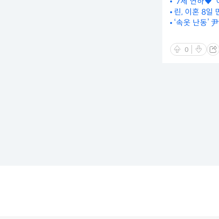
‘7세 연하♥’
린, 이혼 8
‘속옷 난동’ 
0