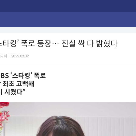
스타킹’ 폭로 등장… 진실 싹 다 밝혔다
에디터
|
2025.09.02
SBS ‘스타킹’ 폭로
 최초 고백해
이 시켰다”