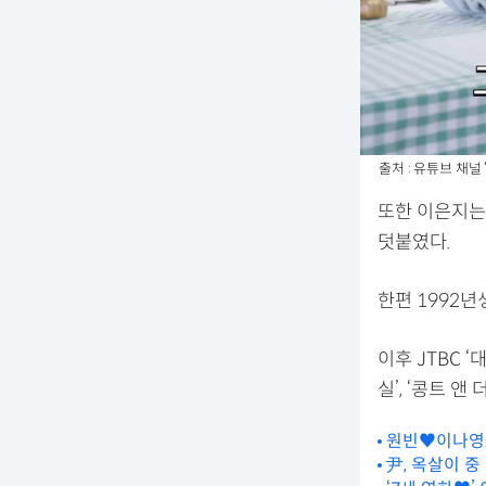
출처 : 유튜브 채널
또한 이은지는
덧붙였다.
한편 1992년
이후 JTBC ‘
실’, ‘콩트 
원빈♥이나영.
尹, 옥살이 중