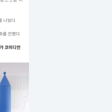
호감 큰웃음”이
 나눴다.
화를 전했다.
빠가 코미디언