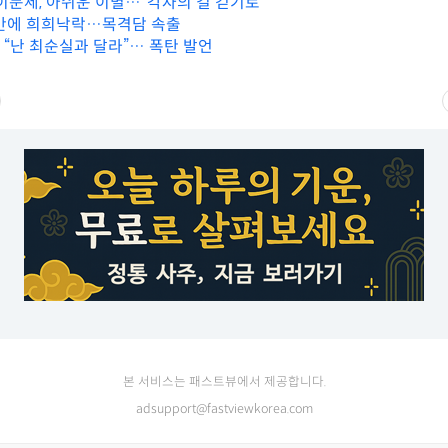
 이문세, 아쉬운 이별…”각자의 길 걷기로”
일 만에 희희낙락…목격담 속출
尹 “난 최순실과 달라”… 폭탄 발언
본 서비스는 패스트뷰에서 제공합니다.
adsupport@fastviewkorea.com