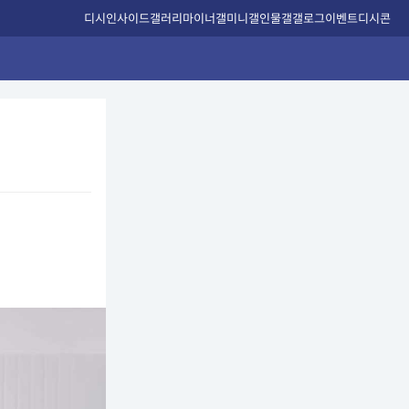
디시인사이드
갤러리
마이너갤
미니갤
인물갤
갤로그
이벤트
디시콘