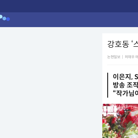
강호동 ‘
논현일보
|
허재우 
이은지, 
방송 조작
“작가님