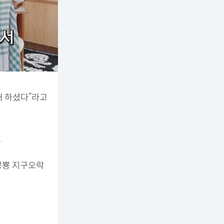
해 하셨다”라고
.
 ‘뿅뿅 지구오락