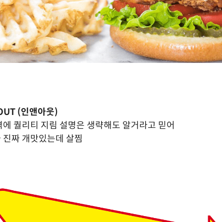
-OUT (인앤아웃)
에 퀄리티 지림 설명은 생략해도 알거라고 믿어
 진짜 개맛있는데 살찜