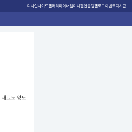
디시인사이드
갤러리
마이너갤
미니갤
인물갤
갤로그
이벤트
디시콘
 재료도 양도