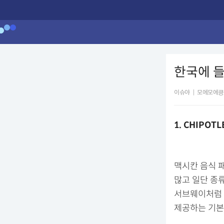
한국에 들
이슈야
|
모에모에큥
1. CHIPOT
맥시칸 음식 
많고 일단 종류
서브웨이처럼 
제공하는 기본 