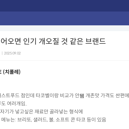
어오면 인기 개오질 것 같은 브랜드
|
2025.09.02
LE (치폴레)
패스트푸드 점인데 타코벨이랑 비교가 안됌 개존맛 가격도 싼편에
도 여러개임..
자기가 넣고싶은 재료만 골라넣는 형식에
메뉴는: 브리또, 샐러드, 볼, 소프트 콘 타코 등이 있음