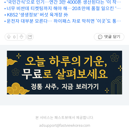
'국민간식'으로 인기…연간 3만 4000톤 생산된다는 '이 작물'
너무 비싼데 티켓팅까지 해야 해…20초만에 품절 일으킨 '인
본격 수확
기 폭발 과일'
KBS2 '생생정보' 버섯 육개장 外
운전자 대부분 모른다… 하이패스 차로 막히면 ‘이곳’도 통행
가능합니다
댓글 닫기
0
본 서비스는 패스트뷰에서 제공합니다.
adsupport@fastviewkorea.com