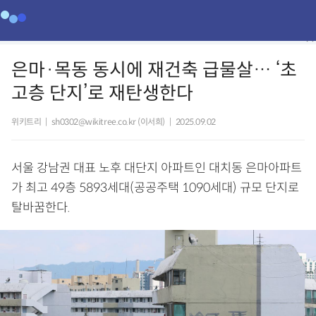
은마·목동 동시에 재건축 급물살… ‘초
고층 단지’로 재탄생한다
위키트리
|
sh0302@wikitree.co.kr (이서희)
|
2025.09.02
서울 강남권 대표 노후 대단지 아파트인 대치동 은마아파트
가 최고 49층 5893세대(공공주택 1090세대) 규모 단지로
탈바꿈한다.