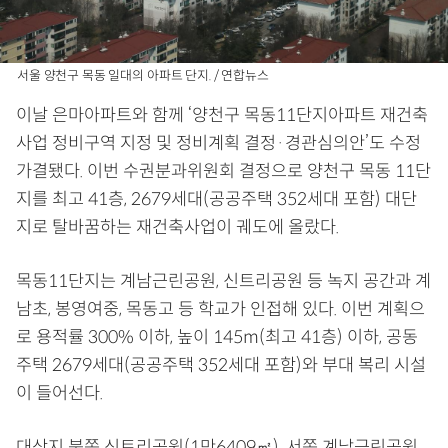
서울 양천구 목동 일대의 아파트 단지. / 연합뉴스
이날 은마아파트와 함께 ‘양천구 목동11단지아파트 재건축
사업 정비구역 지정 및 정비계획 결정·경관심의안’도 수정
가결됐다. 이번 수권분과위원회 결정으로 양천구 목동 11단
지를 최고 41층, 2679세대(공공주택 352세대 포함) 대단
지로 탈바꿈하는 재건축사업이 궤도에 올랐다.
목동11단지는 계남근린공원, 신트리공원 등 녹지 공간과 계
남초, 봉영여중, 목동고 등 학교가 인접해 있다. 이번 계획으
로 용적률 300% 이하, 높이 145m(최고 41층) 이하, 공동
주택 2679세대(공공주택 352세대 포함)와 부대 복리 시설
이 들어선다.
대상지 북쪽 신트리공원(1만6409㎡), 서쪽 계남근린공원