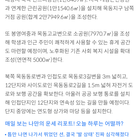
과 연계한 근린공원(1만1540.6㎡)을 설치해 목동지구 남쪽
거점 공원(합계 2만7949.6㎡)을 조성한다.
또 봉영여중과 목동고교변으로 소공원(7970.7㎡)을 조성
해 학생과 인근 주민이 쾌적하게 사용할 수 있는 휴게 공간
도 마련할 예정이며, 노후화된 기존 사회 복지 시설을 확대
조성(연면적 5000㎡)한다.
북쪽 목동동로변과 인접도로 목동로3길변을 3m 넓히고,
12단지와 사이도로인 목동동로2길을 1.5m 넓혀 자전거 도
로와 보행 공간을 확보한다. 아울러 공공 보행 통로를 설치
해 인접단지인 12단지와 연속성 있는 길을 만들 예정이다.
단지 중앙에는 연도형 상가와 마당 등을 설치한다.
매일 보는 나만의 운세 리포트! 오늘 하루는 어떨까?
틈만 나면 나가서 뛰었던 션, 결국 '발 상태' 진짜 심각해졌다