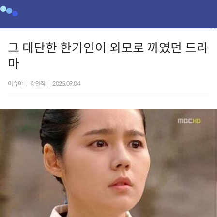
그 대단한 한가인이 외모로 까였던 드라
마
이슈야
|
감인직
|
2025.09.04