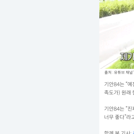
출처 : 유튜브 채널 
기안84는 “
족도가) 원래 
기안84는 “
너무 좋다”라고
함께 본 기사: