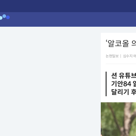
‘알코올 의
논현일보
|
심수지 
션 유튜브
기안84 
달리기 후