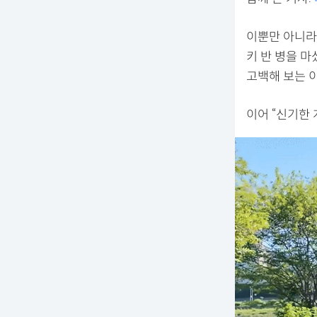
이뿐만 아니라 
키 반 병을 마
고백해 보는 
이어 “신기한