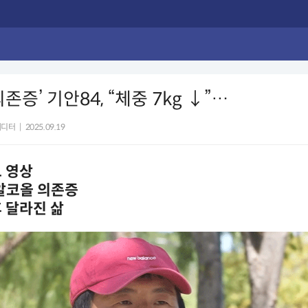
존증’ 기안84, “체중 7kg ↓”…
에디터
|
2025.09.19
 영상
알코올 의존증
 달라진 삶