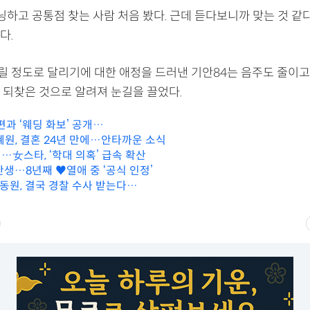
닝하고 공통점 찾는 사람 처음 봤다. 근데 듣다보니까 맞는 것 같
다.
불릴 정도로 달리기에 대한 애정을 드러낸 기안84는 음주도 줄이고,
 되찾은 것으로 알려져 눈길을 끌었다.
편과 ‘웨딩 화보’ 공개…
혜원, 결혼 24년 만에…안타까운 소식
…女스타, ‘학대 의혹’ 급속 확산
탄생…8년째 ♥열애 중 ‘공식 인정’
강동원, 결국 경찰 수사 받는다…