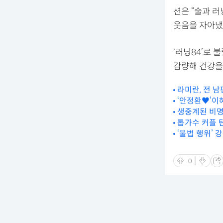
션은 “술과 러
웃음을 자아냈
‘러닝84’로 
감량해 건강을
라미란, 전 남
‘안정환♥️’이
생중계된 비명
톱가수 커플 
‘불법 행위’ 
0