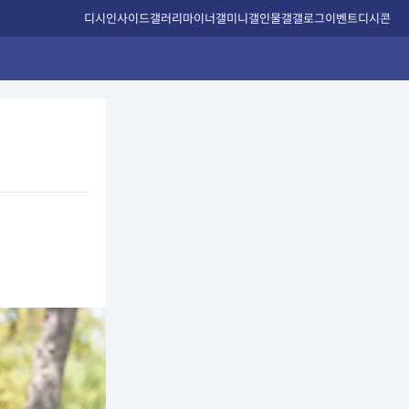
디시인사이드
갤러리
마이너갤
미니갤
인물갤
갤로그
이벤트
디시콘