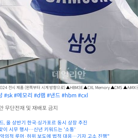
2024 전시 제품 (왼쪽부터 시계 방향으로) ▲HBM3E ▲CXL Memory ▲CMS ▲Ai
성
#sk
#메모리
#d램
#낸드
#hbm
#cxl
리안 무단전재 및 재배포 금지
, 올 상반기 한국‧싱가포르 동시 상장 추진
 맞이 시무 행사…신년 키워드는 '소통'
"악의적 루머·허위 보도에 법적 대응…기자 고소 진행"