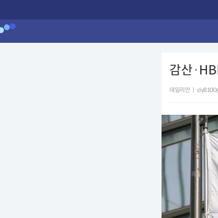
감산·HB
데일리안
|
ciy8100