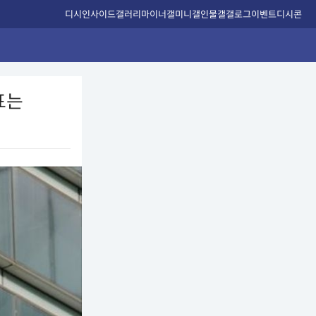
디시인사이드
갤러리
마이너갤
미니갤
인물갤
갤로그
이벤트
디시콘
표는