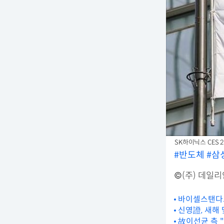
SK하이닉스 CES 
#반도체
#삼
©(주) 데일
바이셀스탠다드
신영證, 새해
故이선균 측 