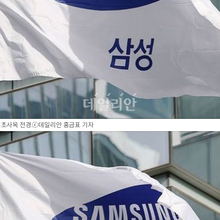
서초사옥 전경.ⓒ데일리안 홍금표 기자