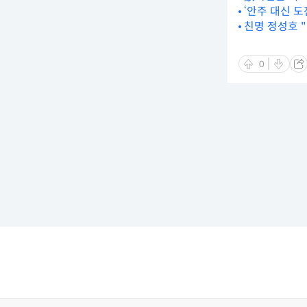
‘안주 대신 도
친명 정성호 
0