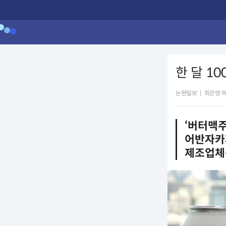
한 달 10
논현일보
|
최은영 
‘버터맥주
어반자카
제조업체는