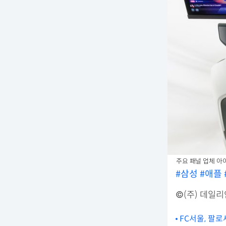
주요 패널 업체 아
#삼성
#애플
©(주) 데일
FC서울, 팔