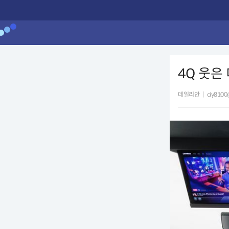
4Q 웃은
데일리안
|
ciy8100