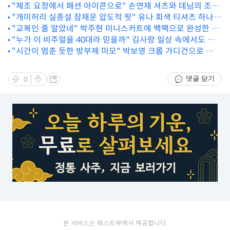
"체조 요정에서 패션 아이콘으로" 손연재 셔츠와 데님의 조화
"개미허리 실종설 잠재운 압도적 핏" 유나 회색 티셔츠 하나로
로 증명한 세련미의 극치
완성한 비현실 골반 라인
"교복인 줄 알았네" 박주현 미니스커트에 백팩으로 완성한 초
"누가 이 비주얼을 40대라 믿을까" 김사랑 일상 속에서도 빛
동안 패션
"시간이 멈춘 듯한 방부제 미모" 박보영 크롭 가디건으로 완성
나는 여신 아우라
한 역대급 청순 무드
댓글 닫기
0
본 서비스는 패스트뷰에서 제공합니다.