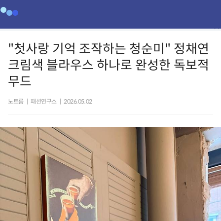
"첫사랑 기억 조작하는 청순미" 정채연
크림색 블라우스 하나로 완성한 독보적
무드
노트룸
|
패션연구소
|
2026.05.02