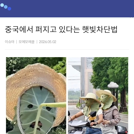
중국에서 퍼지고 있다는 햇빛차단법
이슈야
|
모에모에큥
|
2026.05.02