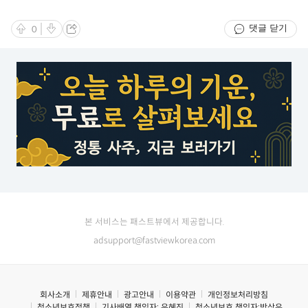
댓글 닫기
0
본 서비스는 패스트뷰에서 제공합니다.
adsupport@fastviewkorea.com
회사소개
제휴안내
광고안내
이용약관
개인정보처리방침
청소년보호정책
기사배열 책임자:
유혜진
청소년보호 책임자:
박상우