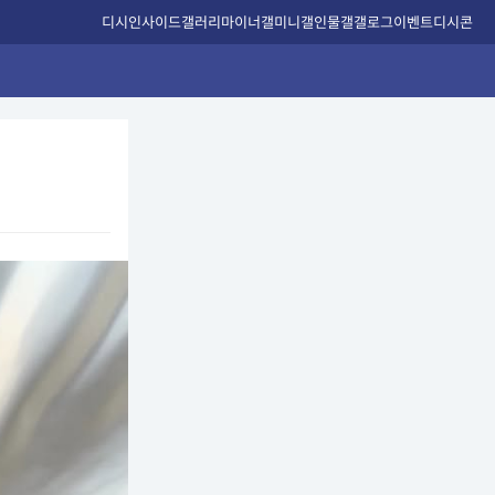
디시인사이드
갤러리
마이너갤
미니갤
인물갤
갤로그
이벤트
디시콘