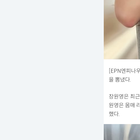
[EPN엔피나
을 뽐냈다.
장원영은 최근
원영은 몸매 
했다.