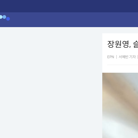
장원영, 
EPN
|
서혜빈 기자