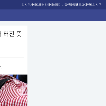
디시인사이드
갤러리
마이너갤
미니갤
인물갤
갤로그
이벤트
디시콘
 터진 뜻
.