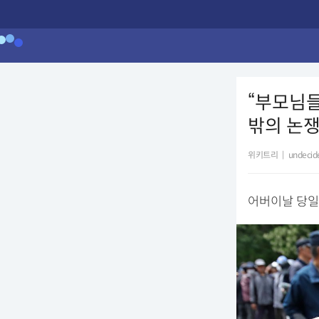
“부모님들
밖의 논
위키트리
|
undecid
어버이날 당일