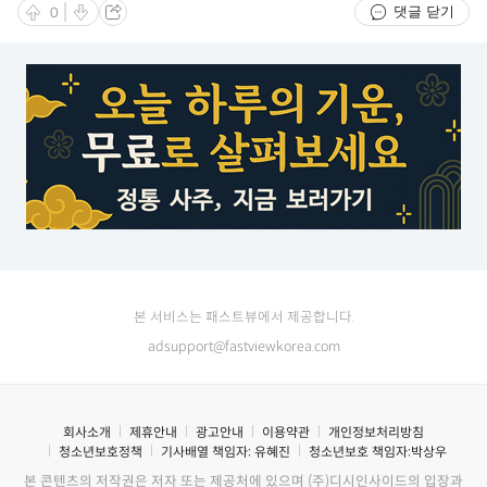
댓글 닫기
0
본 서비스는 패스트뷰에서 제공합니다.
adsupport@fastviewkorea.com
회사소개
제휴안내
광고안내
이용약관
개인정보처리방침
청소년보호정책
기사배열 책임자:
유혜진
청소년보호 책임자:
박상우
본 콘텐츠의 저작권은 저자 또는 제공처에 있으며 (주)디시인사이드의 입장과