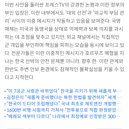
이번 사안을 둘러싼 프레스TV의 강경한 논평과 이란 정부의
부인 입장은, 이란 내부에서도 ‘대외 선전’과 ‘외교적 부담 관
리’ 사이의 이중 메시지가 작동하고 있음을 보여준다. 국영
매체는 미국과 동맹국을 상대로 억제력과 보복 의지를 과시
하는 데 초점을 맞추고 있지만, 외교 채널에서는 직접적인
군 개입을 부인하며 책임을 피하는 모습을 동시에 보이고 있
다. 전문가들은 이런 이중적인 메시지가 호르무즈 해협을 지
나는 한국 선박의 안전 문제뿐 아니라, 향후 한·이란 관계와
한반도 주변 안보 환경에도 잠재적인 불확실성을 키울 수 있
다고 지적한다.
“미 7공군 사령관 바뀌었다” 한국을 지키기 위해 새롭게 부임
김정은이 “새롭게 준비했다는 북한 헌법을 발견하자” 세계 군
한 부사령관 정체
사 전문가들 발칵
“한국이 드디어 조립해냈다” 국내 최초로 제트엔진 개발했다
1600번 비행 시험까지 거쳐서 “전투용으로 적합 판정받았다
는 ‘이 기술’
“베레모 색부터 다르다” 나라에서 최정예로 인정받은 300명만
는” 이 전투기
쓴다는 ‘이 부대’