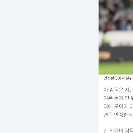
안정환(50) 해설위
이 감독은 지난
어온 동기 안
리에 모이자 
면은 안정환의
안 위원이 감독