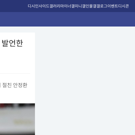
디시인사이드
갤러리
마이너갤
미니갤
인물갤
갤로그
이벤트
디시콘
신 발언한
기 절친 안정환