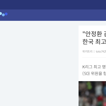
"안정환 
한국 최고
위키트리
|
toto742
K리그 최고 명
(50) 위원을