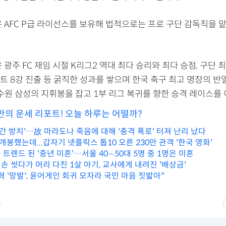
 AFC P급 라이선스를 보유해 법적으로는 프로 구단 감독직을 
 광주 FC 재임 시절 K리그2 역대 최다 승리와 최다 승점, 구단 최
 8강 진출 등 굵직한 성과를 쌓으며 한국 축구 최고 명장의 반열
수원 삼성의 지휘봉을 잡고 1부 리그 복귀를 향한 승격 레이스를 
만의 운세 리포트! 오늘 하루는 어떨까?
시간 방치'…故 마라도나 죽음에 대해 '충격 폭로' 터져 난리 났다
 개봉했는데...갑자기 넷플릭스 톱10 오른 230만 관객 '한국 영화'
트렌드 된 '중년 미혼'…서울 40∼50대 5명 중 1명은 미혼
손 씻다가 머리 다친 1살 아기, 교사에게 내려진 '배상금'
 '망발', 윤어게인 회귀 모자라 국민 마음 짓밟아"