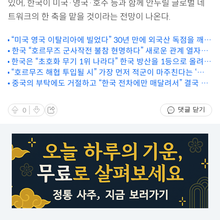
있어, 한국이 미국·영국·호주 등과 함께 안두릴 글로벌 네
트워크의 한 축을 맡을 것이라는 전망이 나온다.
“미국 영국 이탈리아에 빌었다” 30년 만에 외국산 독점을 깨고
개발한 ‘이 기술’
한국 “호르무즈 군사작전 불참 현명하다” 새로운 관계 열자는
한국은 “초호화 무기 1위 나라다” 한국 방산을 1등으로 올려준
‘이 나라’
“호르무즈 해협 투입될 시” 가장 먼저 적군이 마주친다는 ‘최강
‘이 무기’
의 이 부대’
중국의 부탁에도 거절하고 “한국 전차에만 매달려서” 결국 계
약한 나라
댓글 닫기
0