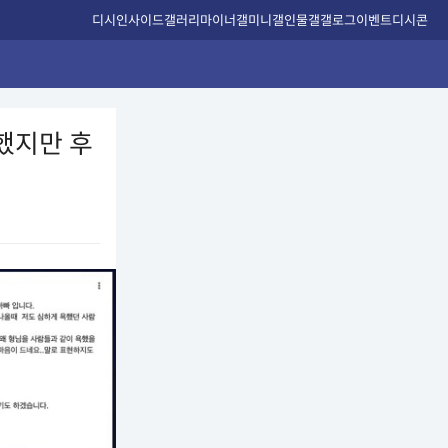
디시인사이드
갤러리
마이너갤
미니갤
인물갤
갤로그
이벤트
디시콘
했지만 후