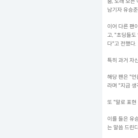
춤, 노래 모든
남기자 유승준
이어 다른 팬
고, "초딩들도
다"고 전했다.
특히 과거 자
해당 팬은 "언
라며 "지금 
또 "말로 표현
이를 들은 유승
는 말씀 드린다