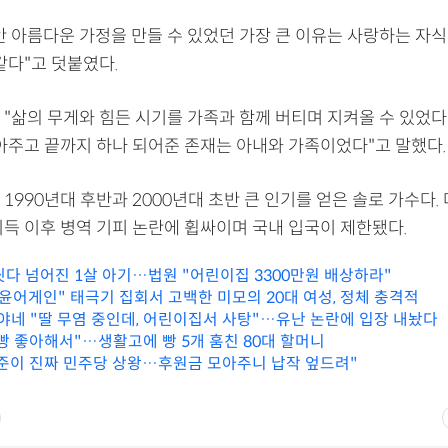
안 아름다운 가정을 만들 수 있었던 가장 큰 이유는 사랑하는 자식
같다"고 덧붙였다.
"삶의 무게와 힘든 시기를 가족과 함께 버티며 지켜올 수 있었다"
알아주고 끝까지 하나 되어준 존재는 아내와 가족이었다"고 말했다.
1990년대 후반과 2000년대 초반 큰 인기를 얻은 솔로 가수다. 
취득 이후 병역 기피 논란에 휩싸이며 국내 입국이 제한됐다.
씻다 넘어진 1살 아기…법원 "어린이집 3300만원 배상하라"
 윤어게인" 태극기 집회서 고백한 미모의 20대 여성, 정체 충격적
아야네 "딸 무염 중인데, 어린이집서 사탕"…유난 논란에 입장 내놨다
빵 좋아해서"…생활고에 빵 5개 훔친 80대 할머니
준이 진짜 민주당 상왕…후원금 모아주니 납작 엎드려"