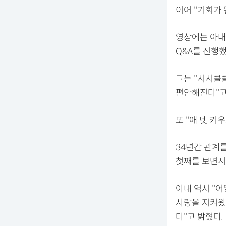
이어 "기회가
영상에는 아내
Q&A를 진행했
그는 "시시콜
편안해진다"고
또 "애 넷 
34년간 관계
첫째를 보면서 
아내 역시 "
사랑을 지켜왔
다"고 밝혔다.