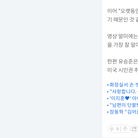
이어 "오랫동
기 때문인 것 
영상 말미에는 
을 가장 잘 
한편 유승준은 
미국 시민권 
화장실서 손 
"사랑합니다,
'이지훈♥' 
"남편이 단팥
장동혁 "김어
0