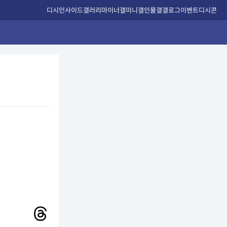
디시인사이드
갤러리
마이너갤
미니갤
인물갤
갤로그
이벤트
디시콘