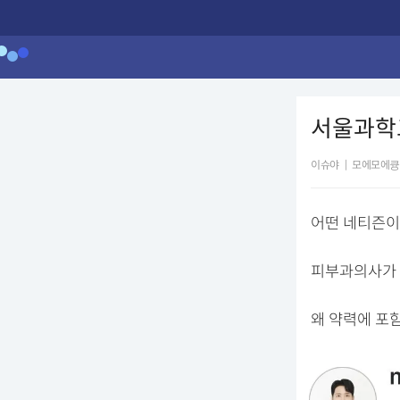
서울과학고
이슈야
|
모에모에큥
어떤 네티즌이
피부과의사가 
왜 약력에 포