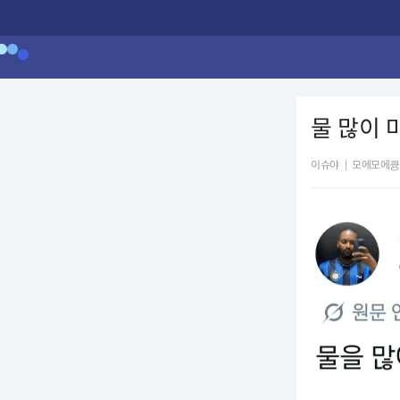
물 많이 
이슈야
|
모에모에큥