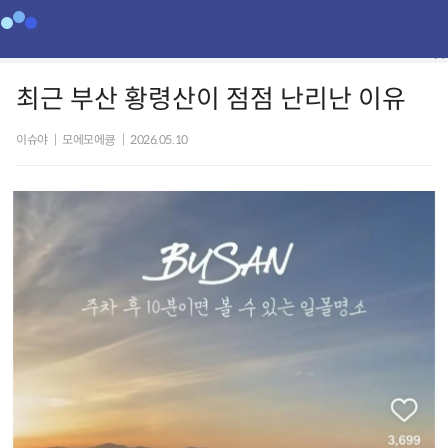
최근 부산 황령산이 점점 난리난 이유
이슈야
|
모에모에큥
|
2026.05.10