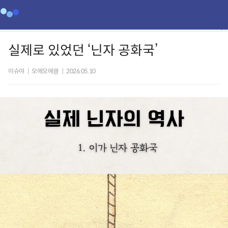
실제로 있었던 ‘닌자 공화국’
이슈야
|
모에모에큥
|
2026.05.10