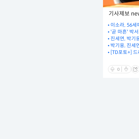
기사제보 new
이소라, 56세
'곧 마흔' 박
진세연, 박기웅
박기웅, 진세연
[TD포토+] 
0