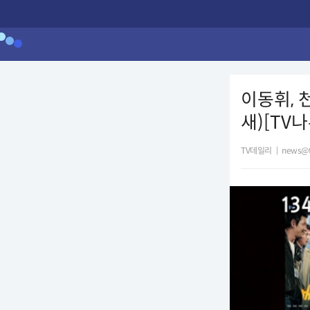
이동휘, 
새)[TV나
TV데일리
|
news@t