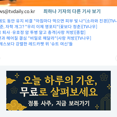
s@tvdaily.co.kr
최하나 기자의 다른 기사 보기
에도 동안 유지 비결 "아침마다 먹으면 피부 빛 나"(소라와 진경)[TV
서준, 자학 개그? "우리 이제 영포티"(꽃보다 청춘)[TV나우]
 퇴사·유호정 암 투병 알고 충격(사랑 처방)[종합]
과 헤어질 결심 "비밀로 해달라"(사랑 처방)[TV나우]
드레스보다 강렬한 레드카펫 위 '슈트 여신'들