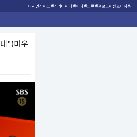
디시인사이드
갤러리
마이너갤
미니갤
인물갤
갤로그
이벤트
디시콘
겠네"(미우