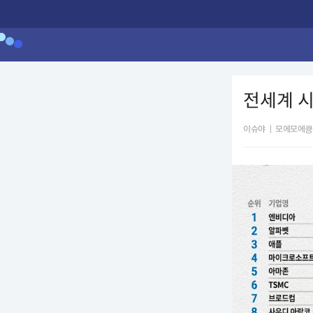
전세계 시
이슈야
|
모에모에큥