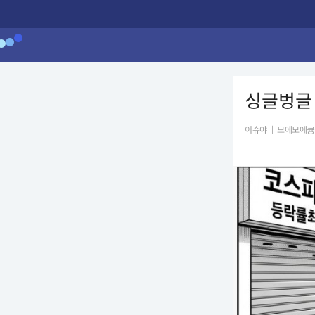
싱글벙글 
이슈야
|
모에모에큥