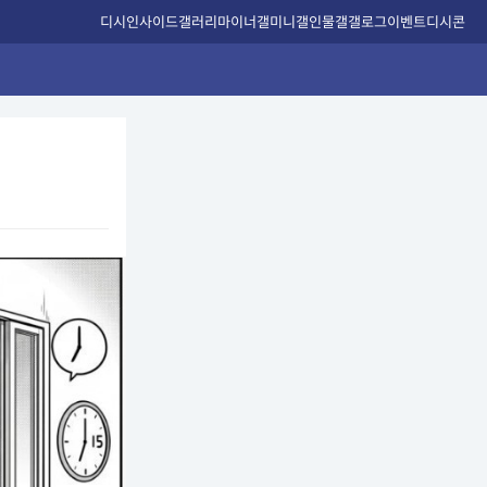
디시인사이드
갤러리
마이너갤
미니갤
인물갤
갤로그
이벤트
디시콘