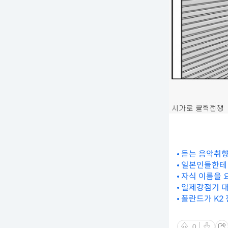
듣는 음악취향
일본인들한테
자식 이름을 
일제강점기 대
폴란드가 K2 
0