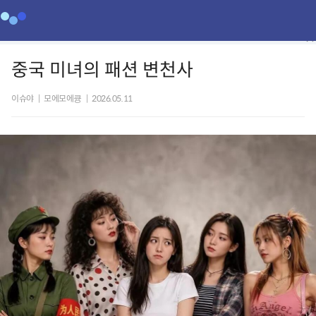
중국 미녀의 패션 변천사
이슈야
|
모에모에큥
|
2026.05.11