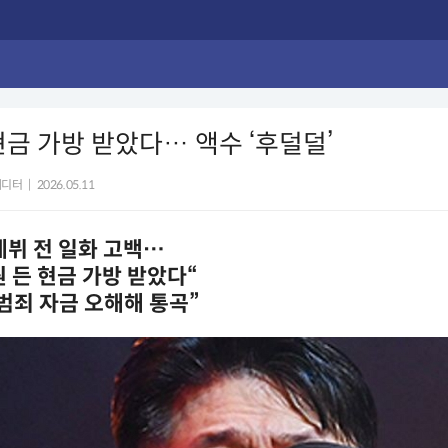
현금 가방 받았다… 액수 ‘후덜덜’
에디터
|
2026.05.11
데뷔 전 일화 고백…
원 든 현금 가방 받았다“
범죄 자금 오해해 통곡”