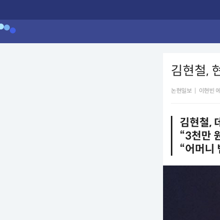
김현철, 
논현일보
|
이현빈 
김현철, 
“3천만 
“어머니 