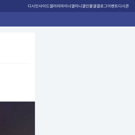
디시인사이드
갤러리
마이너갤
미니갤
인물갤
갤로그
이벤트
디시콘