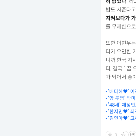
혀 없었다”
라
밥도 사준다고
지켜보다가 가
를 무제한으로
또한 이현우는
다가 우연한 기
니까 한국 지
다. 결국 “‘
가 되어서 좋
‘배다해♥’ 이
‘암 투병’ 박
’48세’ 채정
‘한지민♥’ 최
‘김연아♥’ 고
0