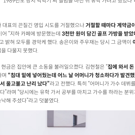
“1989년도 당시 박학기 씨 앨범을 마친 뒤 유학 가려고 했었다”
사 대표의 끈질긴 영입 시도를 거절했으나
거절할 때마다 계약금이
 이어 “지하 카페에 방문했는데
3천만 원이 담긴 골프 가방을 받았
고 밝혀 모두를 경악케 했다. 송은이와 주우재는 당시 그 금액이
입을 다물지 못했다.
 현금은 집안에 큰 소동을 불러일으켰다. 김현철은 “
집에 와서 돈
라며
“침대 밑에 넣어뒀는데 어느 날 어머니가 청소하다가 발견했
서 울고불고 난리 났다”
라고 전했다. 특히 “어머니가 가수 데뷔
다”라며 “당시에는 유학 가서 공부를 마치고 가수를 하라는 분위
승낙해 주셨다”라고 덧붙였다.