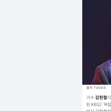
출처: TV리포트
가수
김현철
이
된 KBS2 ‘