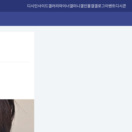
디시인사이드
갤러리
마이너갤
미니갤
인물갤
갤로그
이벤트
디시콘