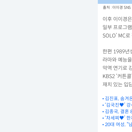
출처 : 이이경 SNS
이후 이이경은 
일부 프로그램에
SOLO’ MC
한편 1989년
라마와 예능을
악역 연기로 강한
KBS2 ‘커튼
재치 있는 입
김진표, 숨겨
‘김국진♥’ 강
김종국, 결혼 
‘차세찌♥’ 한
20대 여성, 