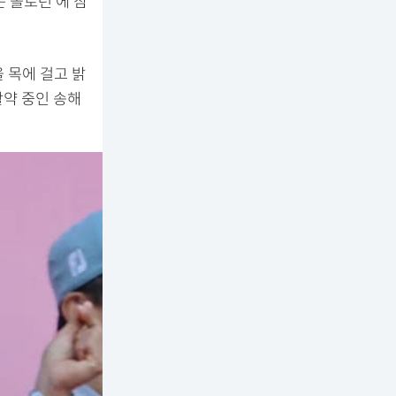
는 솔로런’에 참
 목에 걸고 밝
 활약 중인 송해