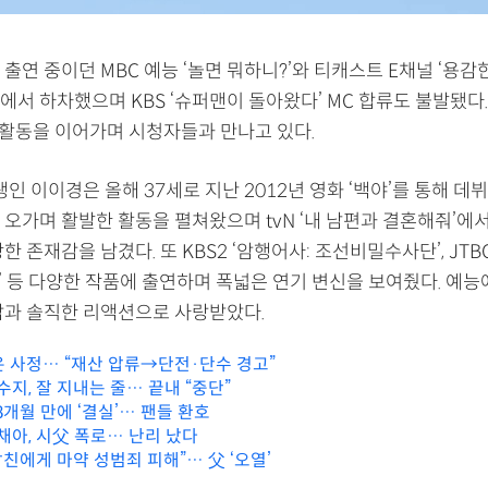
출연 중이던 MBC 예능 ‘놀면 뭐하니?’와 티캐스트 E채널 ‘용감한
서 하차했으며 KBS ‘슈퍼맨이 돌아왔다’ MC 합류도 불발됐다.
로 활동을 이어가며 시청자들과 만나고 있다.
생인 이이경은 올해 37세로 지난 2012년 영화 ‘백야’를 통해 데뷔
 오가며 활발한 활동을 펼쳐왔으며 tvN ‘내 남편과 결혼해줘’에
 존재감을 남겼다. 또 KBS2 ‘암행어사: 조선비밀수사단’, JTBC 
콜’ 등 다양한 작품에 출연하며 폭넓은 연기 변신을 보여줬다. 예
담과 솔직한 리액션으로 사랑받았다.
온 사정… “재산 압류→단전·단수 경고”
수지, 잘 지내는 줄… 끝내 “중단”
8개월 만에 ‘결실’… 팬들 환호
채아, 시父 폭로… 난리 났다
“남친에게 마약 성범죄 피해”… 父 ‘오열’