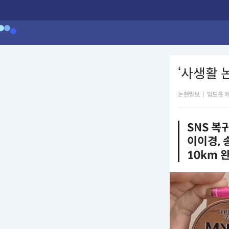
‘사생활 
논현일보
|
임도윤 
SNS 복
이이경,
10km 