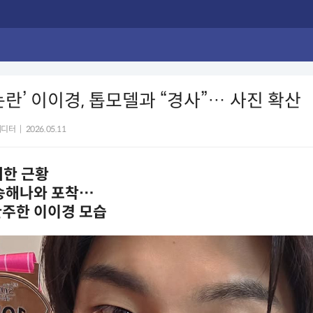
논란’ 이이경, 톱모델과 “경사”… 사진 확산
에디터
|
2026.05.11
귀한 근황
 송해나와 포착…
완주한 이이경 모습